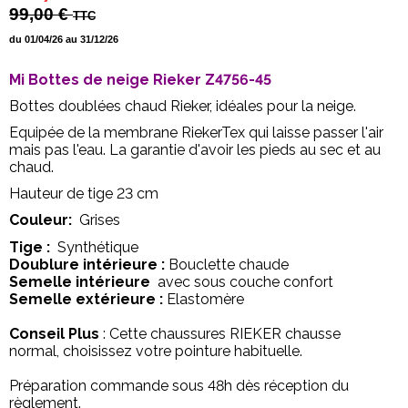
99,00 €
TTC
du 01/04/26 au 31/12/26
Mi Bottes de neige Rieker Z4756-45
Bottes doublées chaud Rieker, idéales pour la neige.
Equipée de la membrane RiekerTex qui laisse passer l'air
mais pas l'eau. La garantie d'avoir les pieds au sec et au
chaud.
Hauteur de tige 23 cm
Couleur:
Grises
Tige :
Synthétique
Doublure intérieure :
Bouclette chaude
Semelle intérieure
avec sous couche confort
Semelle extérieure :
Elastomère
Conseil Plus
: Cette chaussures RIEKER chausse
normal, choisissez votre pointure habituelle.
Préparation commande sous 48h dès réception du
règlement.