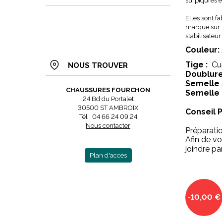
surpiqûres e
Elles sont f
marque sur l
stabilisateur
Couleur:
Tige :
Cui
NOUS TROUVER
Doublure
Semelle 
CHAUSSURES FOURCHON
Semelle 
24 Bd du Portalet
30500 ST AMBROIX
Conseil 
Tél : 04 66 24 09 24
Nous contacter
Préparati
Afin de vo
joindre p
Plan d'accès
-10,00 €