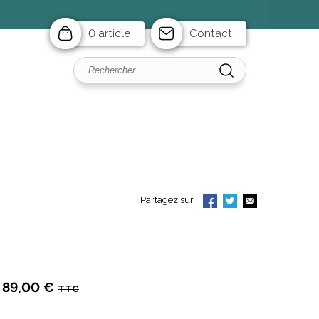
0 article
Contact
Partagez sur
89,00 €
TTC