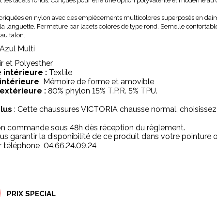
t les lacets ronds. Conçues pour être une option polyvalente et moderne au 
abriquées en nylon avec des empiècements multicolores superposés en daim 
a languette. Fermeture par lacets colorés de type rond. Semelle confortable
 au talon.
Azul Multi
r et Polyesther
 intérieure :
Textile
intérieure
Mémoire de forme et amovible
extérieure :
80% phylon 15% T.P.R. 5% TPU.
Plus
: Cette chaussures VICTORIA chausse normal, choisissez v
on commande sous 48h dès réception du règlement.
us garantir la disponibilité de ce produit dans votre pointur
ar téléphone 04.66.24.09.24
PRIX SPECIAL