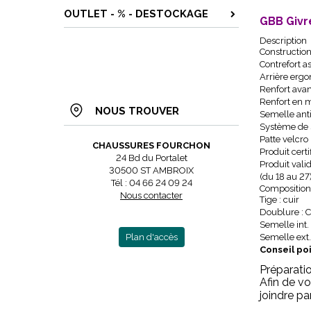
OUTLET - % - DESTOCKAGE
GBB Givr
Description
Constructio
Contrefort a
Arrière erg
Renfort avan
Renfort en m
NOUS TROUVER
Semelle ant
Système de s
Patte velcro
CHAUSSURES FOURCHON
Produit cert
24 Bd du Portalet
Produit vali
30500 ST AMBROIX
(du 18 au 27)
Tél : 04 66 24 09 24
Composition
Nous contacter
Tige : cuir
Doublure : 
Semelle int. 
Plan d'accès
Semelle ext.
Conseil poi
Préparati
Afin de vo
joindre p