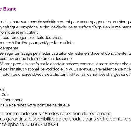
e Blanc
n de la chaussure pensée spécifiquement pour accompagner les premiers pa
symétrique : empêche le pied de dévier de sa surface d’appui en le mainten
onomique et emboîtant
t pour protéger les orteils des chocs
ousse à l'arrière pour protéger les mollets
idérapante
errage par laçage permettant au talon de rester en place, et donc d'éviter la 
 pour éviter que la fermeture ne descende
ifié sans produits nocifs par la charte Innoshoe, comme l'ensemble des cha
dé par l'Institut National de Podologie (INP). L'INP et GBB travaillent ensem
, selon les critères objectifs établis par l'INP sur un cahier des charges strict.
Cuir
: Cuir
 : Caoutchouc
nture :
Prenez votre pointure habituelle
on commande sous 48h dès réception du règlement.
us garantir la disponibilité de ce produit dans votre pointur
ar téléphone 04.66.24.09.24