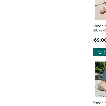
Sandale
68172-
69,0
C
Sandale