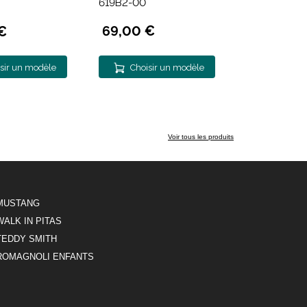
619B2-00
69,00 €
€
sir un modèle
Choisir un modèle
Voir tous les produits
MUSTANG
WALK IN PITAS
TEDDY SMITH
ROMAGNOLI ENFANTS