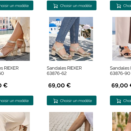
hoisir un modèle
Choisir un modèle
Choi
s RIEKER
Sandales RIEKER
Sandales 
60
63876-62
63876-90
0 €
69,00 €
69,00 
hoisir un modèle
Choisir un modèle
Choi