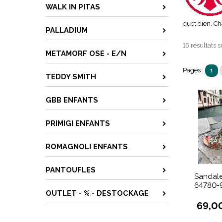
WALK IN PITAS
quotidien. C
PALLADIUM
16 résultats s
METAMORF OSE - E/N
Pages :
1
TEDDY SMITH
GBB ENFANTS
PRIMIGI ENFANTS
ROMAGNOLI ENFANTS
PANTOUFLES
Sandale
64780-
OUTLET - % - DESTOCKAGE
69,0