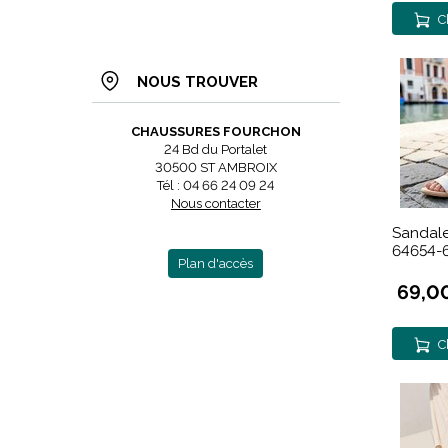
C
NOUS TROUVER
CHAUSSURES FOURCHON
24 Bd du Portalet
30500 ST AMBROIX
Tél : 04 66 24 09 24
Nous contacter
Sandale
64654-
Plan d'accès
69,0
C