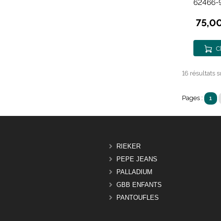
62466-
75,0
C
16 résultats s
Pages :
1
RIEKER
PEPE JEANS
PALLADIUM
GBB ENFANTS
PANTOUFLES