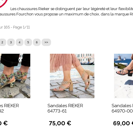
Les chaussures Rieker se distinguent par leur légèreté et leur flexibili
haussures Fourchon vous propose un maximum de choix, dans la marque R
ur 165 - Page 1/11
2
3
4
5
6
>>
s RIEKER
Sandales RIEKER
Sandales 
92
64773-61
64970-00
0 €
75,00 €
69,00 