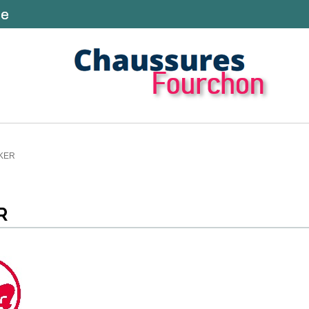
KER
R