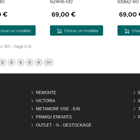
90
624H6-00
619B2-60
0 €
69,00 €
69,00 
hoisir un modèle
Choisir un modèle
Choi
ur 165 - Page 1/11
2
3
4
5
6
>>
REMONTE
VICTORIA
METAMORF OSE - E/N
PRIMIGI ENFANTS
OUTLET - % - DESTOCKAGE